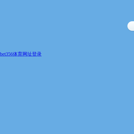
bet356体育网址登录