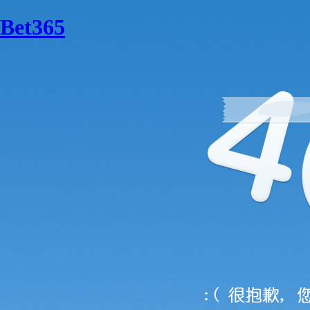
Bet365