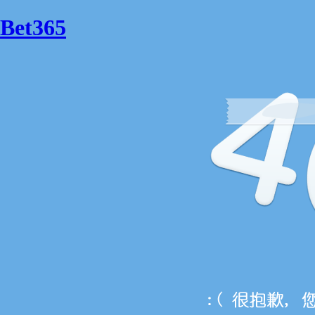
Bet365