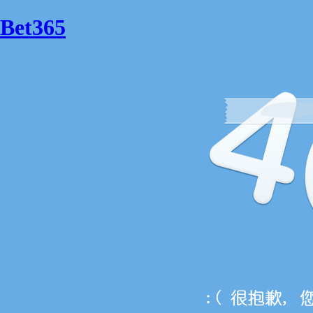
Bet365