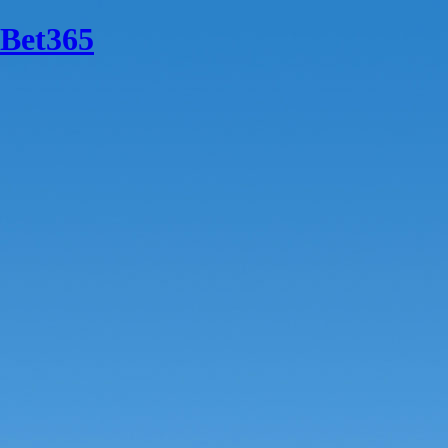
Bet365