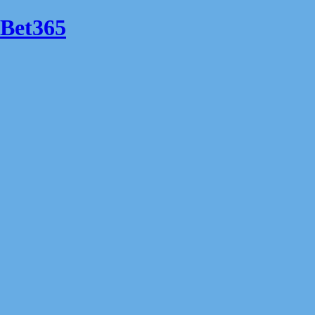
Bet365