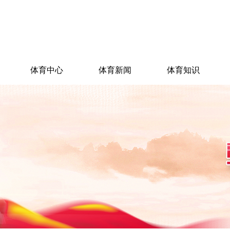
体育中心
体育新闻
体育知识