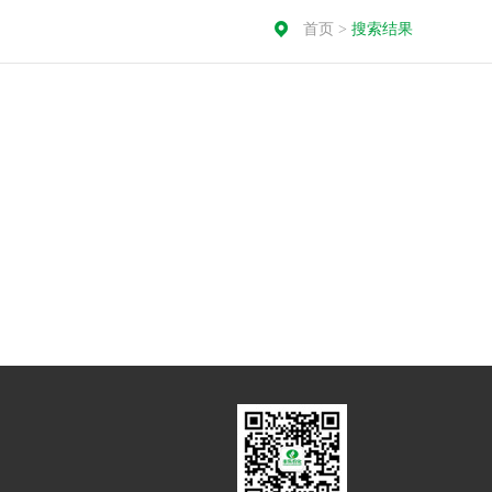
首页
>
搜索结果