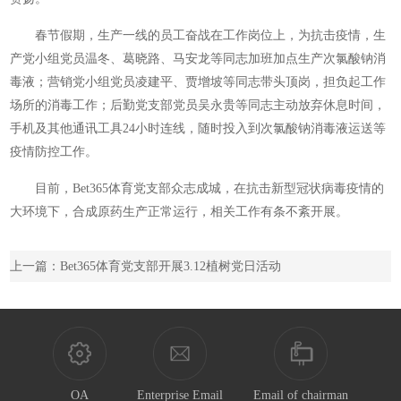
春节假期，生产一线的员工奋战在工作岗位上，为抗击疫情，生
产党小组党员温冬、葛晓路、马安龙等同志加班加点生产次氯酸钠消
毒液；营销党小组党员凌建平、贾增坡等同志带头顶岗，担负起工作
场所的消毒工作；后勤党支部党员吴永贵等同志主动放弃休息时间，
手机及其他通讯工具24小时连线，随时投入到次氯酸钠消毒液运送等
疫情防控工作。
目前，Bet365体育党支部众志成城，在抗击新型冠状病毒疫情的
大环境下，合成原药生产正常运行，相关工作有条不紊开展。
上一篇：Bet365体育党支部开展3.12植树党日活动
OA
Enterprise Email
Email of chairman