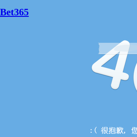
Bet365