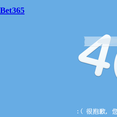
Bet365