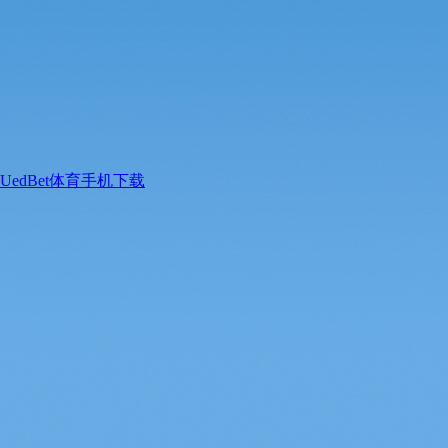
UedBet体育手机下载