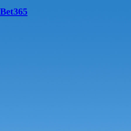
Bet365