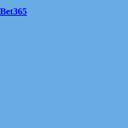
Bet365