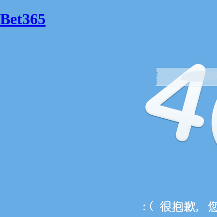
Bet365