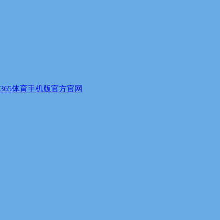
365体育手机版官方官网