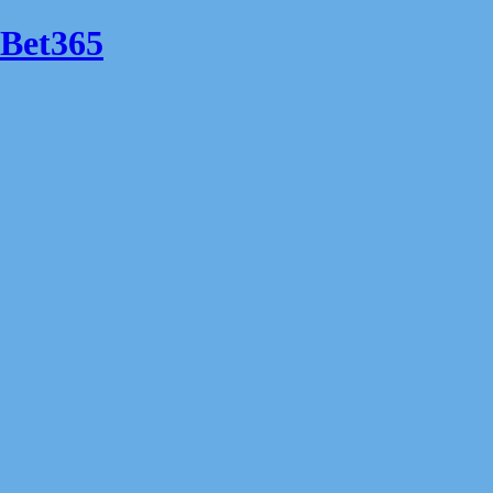
Bet365