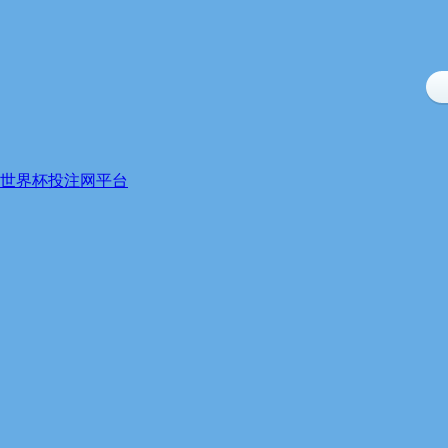
世界杯投注网平台