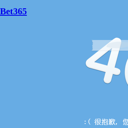
Bet365