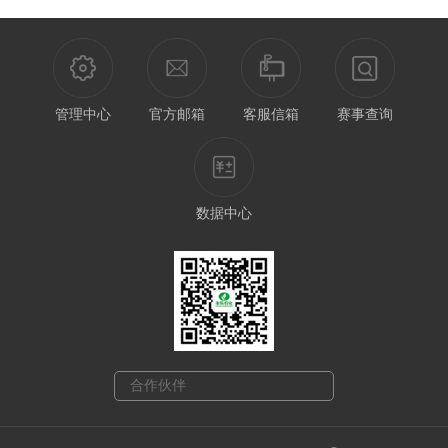
全生产隐患排查工作
管理中心
官方邮箱
客服信箱
赛事查询
数据中心