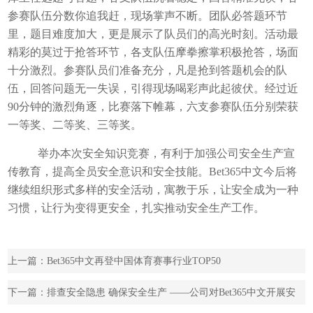
参赛队伍分数你追我赶，现场掌声不断。团队必答题环节
里，
题目难度加大，更是展示了队员们的高光时刻。活动最
精彩的莫过于抢答环节，各支队伍摩拳擦掌积极抢答，场面
十分激烈。参赛队员们准备充分，凡是抢到答题机会的队
伍，回答问题无一失误，引得现场喝彩声此起彼伏。经过近
90分钟的激烈角逐，比赛落下帷幕，六支参赛队伍分别荣获
一等奖、二等奖、三等奖。
举办本次安全知识竞赛，
有利于加强公司安全生产宣
传教育，提高全员安全意识和安全技能。Bet365中文今后将
继续组织形式多样的安全活动，寓教于乐，
让安全成为一种
习惯，让行为变得更安全，扎实推动安全生产工作。
上一篇：Bet365中文再登中国体育赛事行业TOP50
下一篇：排查安全隐患 确保安全生产 ——公司对Bet365中文开展安