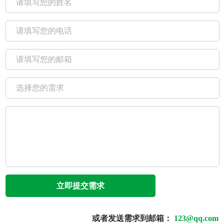
立即提交需求
或者发送需求到邮箱：
123@qq.com