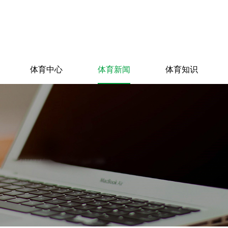
体育中心
体育新闻
体育知识