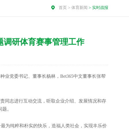
首页
>
体育新闻
>
实时战报
专题调研体育赛事管理工作
业党委书记、董事长杨林，Bet365中文董事长张帮
业负责同志进行互动交流，听取企业介绍、发展情况和存
问题。
一最为纯粹和朴实的快乐，造福人类社会，实现丰乐价