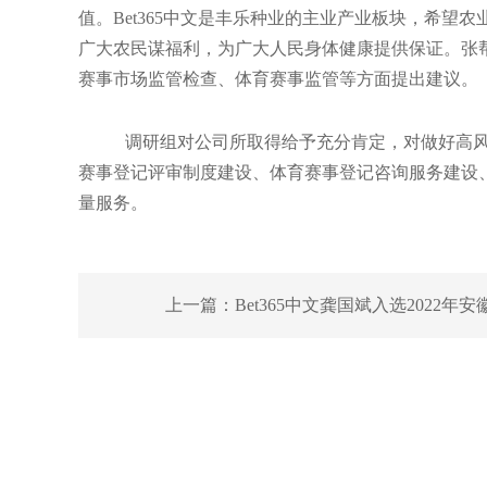
值。Bet365中文是丰乐种业的主业产业板块，希望
广大农民谋福利，为广大人民身体健康提供保证。张帮
赛事市场监管检查、体育赛事监管等方面提出建议。
调研组对公司所取得给予充分肯定，对做好高
赛事登记评审制度建设、体育赛事登记咨询服务建设
量服务。
上一篇：Bet365中文龚国斌入选2022年