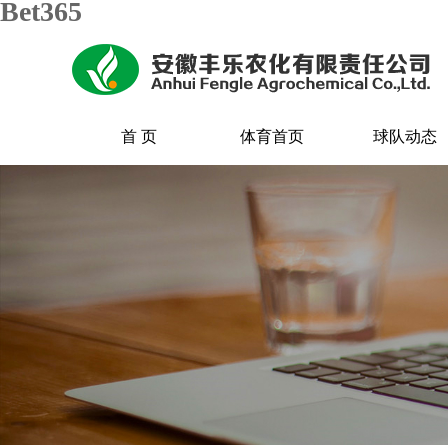
Bet365
首 页
体育首页
球队动态