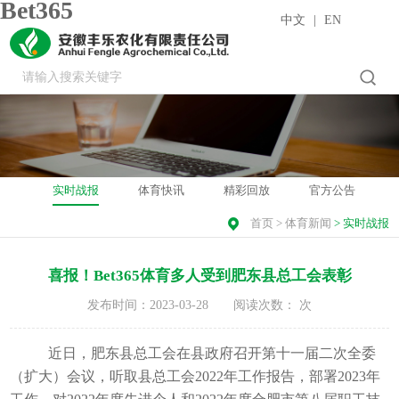
Bet365
中文
|
EN
实时战报
体育快讯
精彩回放
官方公告
首页
>
体育新闻
>
实时战报
喜报！Bet365体育多人受到肥东县总工会表彰
发布时间：2023-03-28
阅读次数：
次
近日，肥东县总工会在县政府召开第十一届二次全委
（扩大）会议，听取县总工会
2022
年工作报告，部署
2023
年