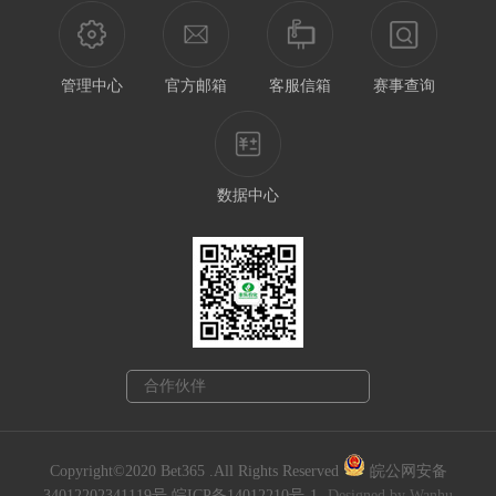
管理中心
官方邮箱
客服信箱
赛事查询
数据中心
Copyright©2020 Bet365 .All Rights Reserved
皖公网安备
34012202341119号
皖ICP备14012210号-1
Designed by Wanhu