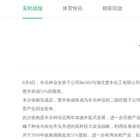
实时战报
体育快讯
精彩回放
8月4日，丰乐种业全资子公司Bet365与湖北楚丰化工有限公
楚丰协成51%的股权。
本次收购完成后，楚丰协成将成为丰乐种业的二级控股子公司
育产生同业竞争。
此次收购是丰乐种业近两年加速外延式发展，进一步完善产
确了种业与农化齐头并进的高科技大农业战略，利用自身农化
并于2016年收购湖南金农51%股权，进一步布局水稻产业，