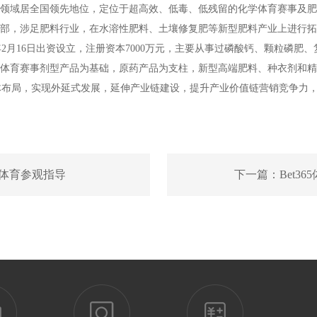
除草剂领域居全国领先地位，定位于超高效、低毒、低残留的化学体育赛事及
化肥事业部，涉足肥料行业，在水溶性肥料、土壤修复肥等新型肥料产业上进
2月16日出资设立，注册资本7000万元，主要从事过磷酸钙、颗粒磷肥、
形成以体育赛事剂型产品为基础，原药产品为支柱，新型高端肥料、种衣剂和
体布局，实现外延式发展，延伸产业链建设，提升产业价值链营销竞争力
5体育参观指导
下一篇：Bet3