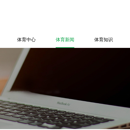
体育中心
体育新闻
体育知识