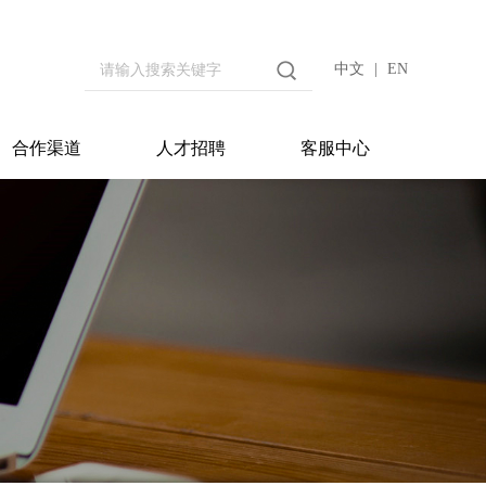
中文
|
EN
合作渠道
人才招聘
客服中心