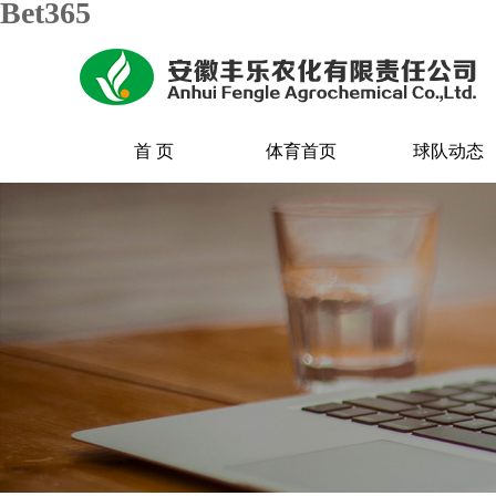
Bet365
首 页
体育首页
球队动态