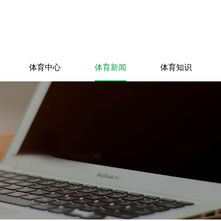
体育中心
体育新闻
体育知识