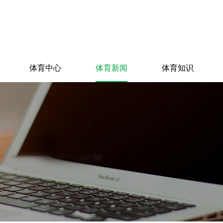
体育中心
体育新闻
体育知识