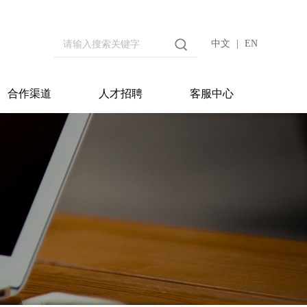
中文
|
EN
合作渠道
人才招聘
客服中心