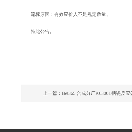
流标原因：有效应价人不足规定数量。
特此公告。
上一篇：Bet365 合成分厂K6300L搪瓷