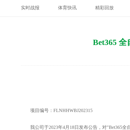
实时战报
体育快讯
精彩回放
Bet36
项目编号：
FLNHHWBJ202315
我公司于
2023年
4月18
日发布公告，对
"Bet3