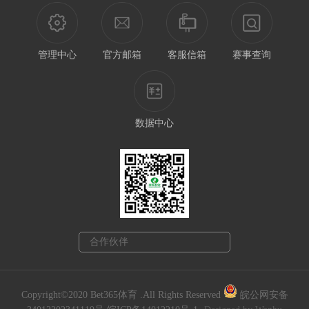
管理中心
官方邮箱
客服信箱
赛事查询
数据中心
Copyright©2020 Bet365体育 .All Rights Reserved
皖公网安备