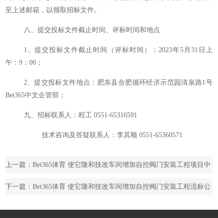
至上述邮箱，以领取
招标
文件。
八、提交投标文件截止时间、评标时间和地点
1、提交投标文件截止时间（评标
时间）：
202
3年5月31日上
午：9：00；
2、提交投标
文件地点：肥东县合肥循环经济示范园清泉路
1号
Bet365中文
企管部；
九、招标联系人：
程工
0551-65316591
技术咨询及答疑联系人：
李其顺
0551-65360571
上一篇：Bet365体育 使它隆和技改车间增加自控阀门安装工程项目中
标公示
下一篇：Bet365体育 使它隆和技改车间增加自控阀门安装工程流标公
告