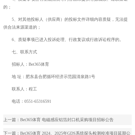
的；
5
、对其他
投标人（供应商）的投标文件详细内容质疑，无法提
供合法来源渠道的；
6
、质疑事项已进入投诉处理、行政复议或行政诉讼程序的。
七、联系方式
招标人：Bet365体育
地
址：肥东县合肥循环经济示范园清泉路
1
号
联系人：程工
电话：
0551-
65316591
上一篇：Bet365体育 电磁感应铝箔封口机采购项目招标公告
下一篇：Bet365体育 2024、2025年GDS系统探头检测校准项目延期公