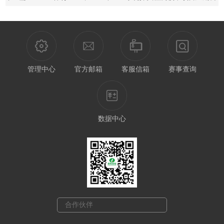
告
管理中心
官方邮箱
客服信箱
赛事查询
数据中心