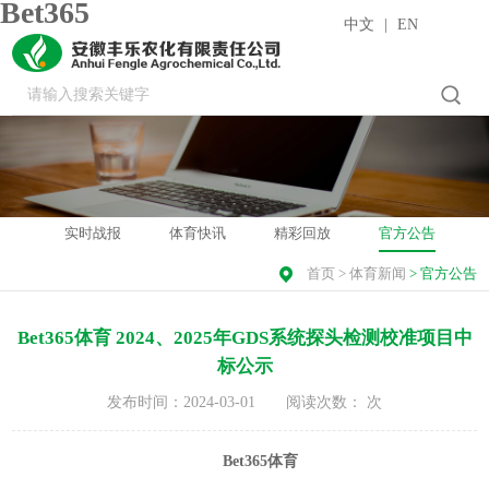
Bet365
中文
|
EN
实时战报
体育快讯
精彩回放
官方公告
首页
>
体育新闻
>
官方公告
Bet365体育 2024、2025年GDS系统探头检测校准项目中
标公示
发布时间：2024-03-01
阅读次数：
次
Bet365体育