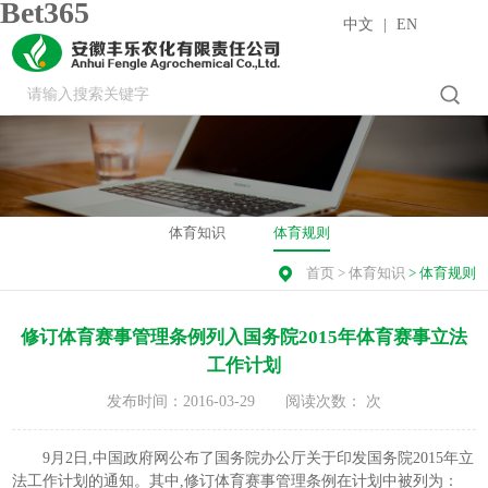
Bet365
中文
|
EN
体育知识
体育规则
首页
>
体育知识
>
体育规则
修订体育赛事管理条例列入国务院2015年体育赛事立法
工作计划
发布时间：2016-03-29
阅读次数：
次
9月2日,中国政府网公布了国务院办公厅关于印发国务院2015年立
法工作计划的通知。其中,修订体育赛事管理条例在计划中被列为：