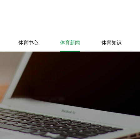
体育中心
体育新闻
体育知识