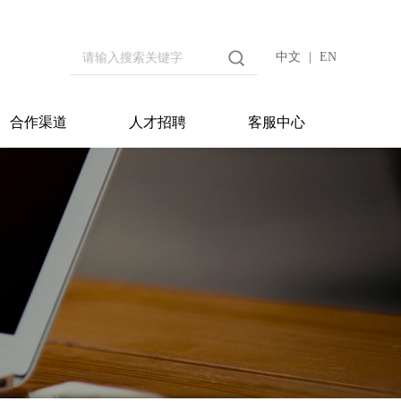
中文
|
EN
合作渠道
人才招聘
客服中心