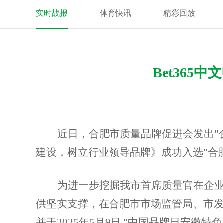
实时战报
体育快讯
精彩回放
Bet36
近日，合肥市质量品牌促进会发出
建设，树立行业领导品牌》成功入选"合
为进一步挖掘我市首席质量官在企
供坚实支撑，在合肥市市场监管局、市
并于2025年5月9日 "中国品牌日安