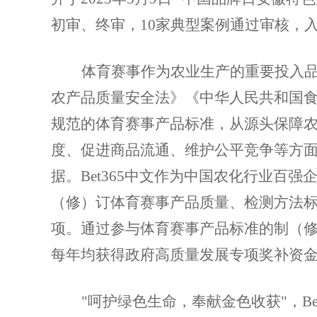
初审、终审，10家典型案例通过审核，
体育赛事作为农业生产的重要投入
农产品质量安全法》《中华人民共和国
规范的体育赛事产品标准，从源头保障
度、促进商品流通、维护公平竞争等方
据。Bet365中文作为中国农化行业百
（修）订体育赛事产品质量、检测方法标准
项。通过参与体育赛事产品标准的制（修
每年均获得政府高质量发展专项奖补资
"呵护绿色生命，奉献金色收获"，B