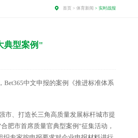
首页
>
体育新闻
>
实时战报
大典型案例"
Bet365中文申报的案例《推进标准体系
强市、打造长三角高质量发展标杆城市提
"合肥市首席质量官典型案例"征集活动，
办方组织专家按申报要求对企业申报材料进行