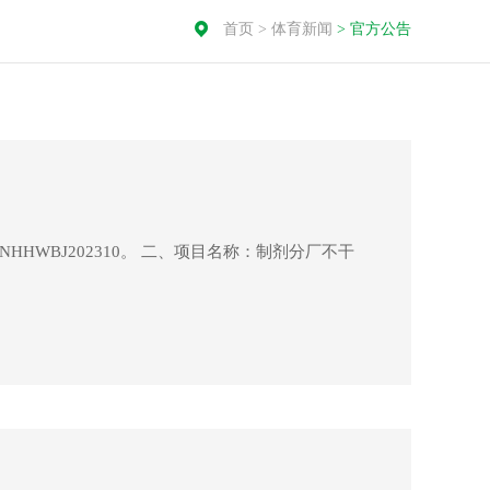
首页
>
体育新闻
>
官方公告