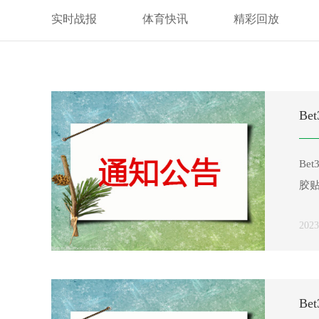
实时战报
体育快讯
精彩回放
B
Bet36
胶贴
2023
B