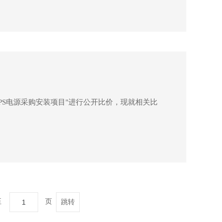
机房UPS电源采购安装项目"进行公开比价，现就相关比
至
页
跳转