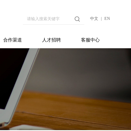
中文
|
EN
合作渠道
人才招聘
客服中心