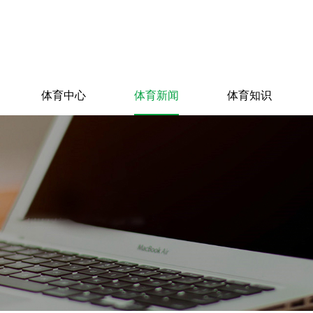
体育中心
体育新闻
体育知识