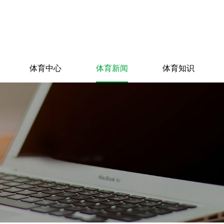
体育中心
体育新闻
体育知识