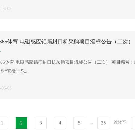
-06-03
et365体育 电磁感应铝箔封口机采购项目流标公告（二次）
65体育 电磁感应铝箔封口机采购项目流标公告（二次） 项目编号：FLNHHWZB202406 Bet365体育因生产（经营）需
对"安徽丰乐...
-06-03
1
2
3
4
5
25
...
跳转至