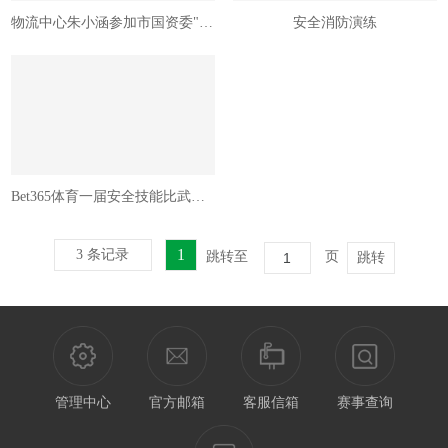
物流中心朱小涵参加市国资委"理响合肥"理论微宣讲比赛
安全消防演练
Bet365体育一届安全技能比武大赛
1
3 条记录
跳转至
页
跳转
管理中心
官方邮箱
客服信箱
赛事查询