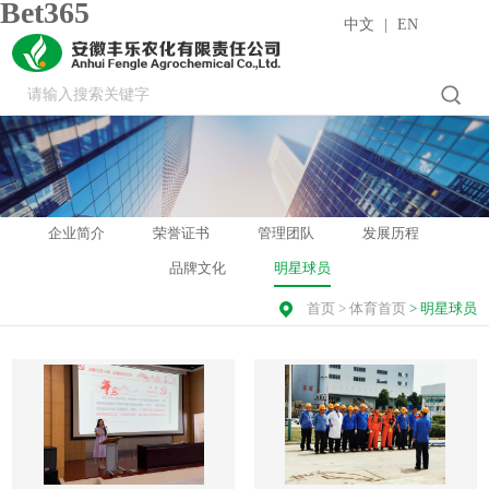
Bet365
中文
|
EN
企业简介
荣誉证书
管理团队
发展历程
品牌文化
明星球员
首页
>
体育首页
>
明星球员