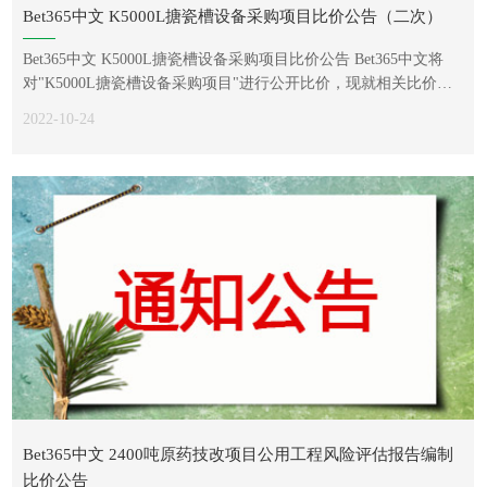
Bet365中文 K5000L搪瓷槽设备采购项目比价公告（二次）
Bet365中文 K5000L搪瓷槽设备采购项目比价公告 Bet365中文将
对"K5000L搪瓷槽设备采购项目"进行公开比价，现就相关比价事
宜公告如下，欢迎具备...
2022-10-24
Bet365中文 2400吨原药技改项目公用工程风险评估报告编制
比价公告