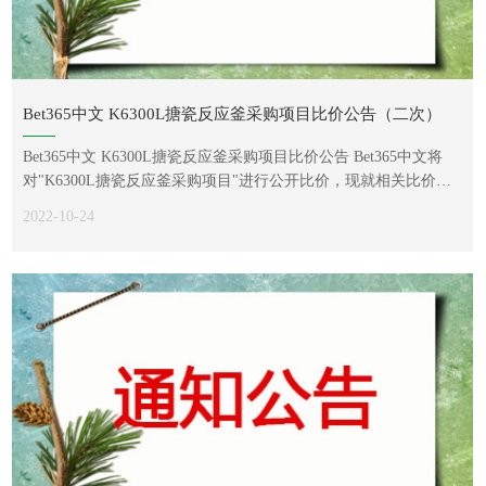
Bet365中文 K6300L搪瓷反应釜采购项目比价公告（二次）
Bet365中文 K6300L搪瓷反应釜采购项目比价公告 Bet365中文将
对"K6300L搪瓷反应釜采购项目"进行公开比价，现就相关比价事
宜公告如下，欢迎具备...
2022-10-24