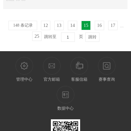
12
13
14
15
16
17
148 条记录
...
25
跳转至
页
跳转
管理中心
官方邮箱
客服信箱
赛事查询
数据中心