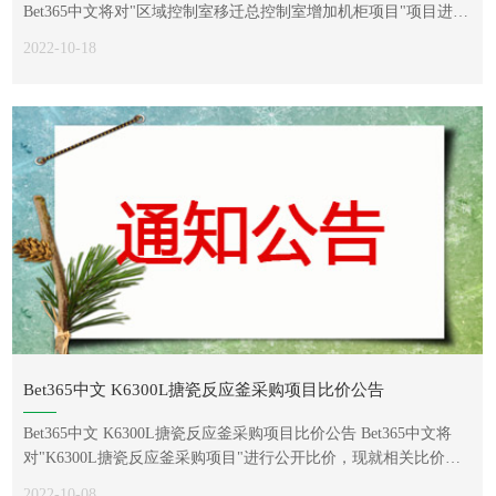
Bet365中文将对"区域控制室移迁总控制室增加机柜项目"项目进行
公开比价，现就...
2022-10-18
Bet365中文 K6300L搪瓷反应釜采购项目比价公告
Bet365中文 K6300L搪瓷反应釜采购项目比价公告 Bet365中文将
对"K6300L搪瓷反应釜采购项目"进行公开比价，现就相关比价事
宜公告如下，欢...
2022-10-08